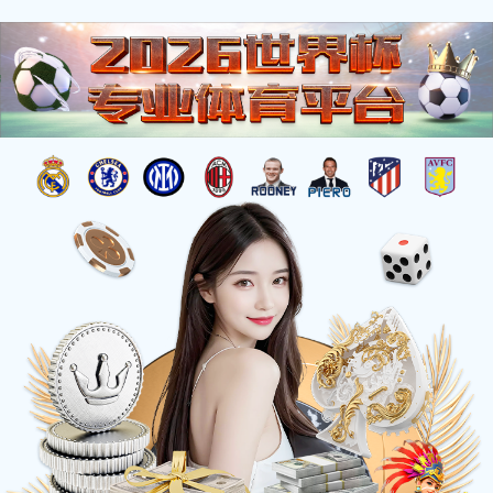
注册入口
九游j9下载
APP与网页版入口
｜畅享全球体育赛事与数据服
务
欢迎访问
九游j9下载
，提供全面覆盖足球、篮
球、电竞等项目的赛事资讯与数据内容， 支持
APP下载
与
网页使用
，每日同步更新千场比
赛，聚焦热门体育内容， 助您轻松获取赛事动
态，掌握比赛节奏。