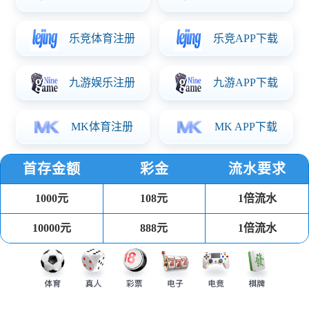
单引发广泛关注。这份数据显示，在联赛中至少打进
10球的射手中，效率之王并非人们熟知的“进球机器”
哈兰德，而是以高效著称的老将莱万多夫斯基。哈兰
德尽管进球数依旧亮眼，但在射门转化率这一关键指
标上仅位列第五，凸显了顶级射手之间在机会把握上
的微妙差异。