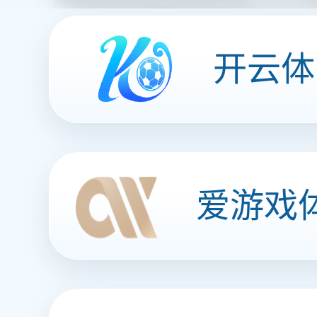
心理素质薄弱：
关键分处理不果断，缺
战术储备不足：
应对不同风格对手时
体能分配问题：
连续作战后状态下滑
展望未来：打破冠军荒
面对长达3年的冠军荒，国羽男单若想重
更多年轻选手走出去，通过高强度外战积
的包袱，专注于提升外战稳定性，从每一
冠军荒虽令人焦虑，但并非无解。林丹的
手软，这3年的等待才能迎来曙光。