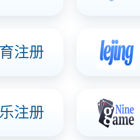
顺利 76
左膝伤势一直是球迷关注的焦点...
国女篮内线核心
场上的表现近期引发广泛关注。作为...
联系我们
快速导航
App下载
关于我们
隐私政策
rt@thevegasvalentinos.com
用户协议
网站地图