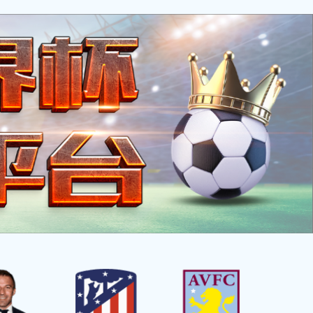
注册入口
赛事与数据服务
持
APP下载
与
网页使用
，每日同步更新
握比赛节奏。