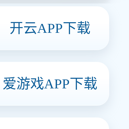
新和心理建设三方面入手。一方面，要鼓励
调整能力。李诗沣本人也需放下“接班人”
真正突破心理和技术瓶颈，外战硬仗时不再