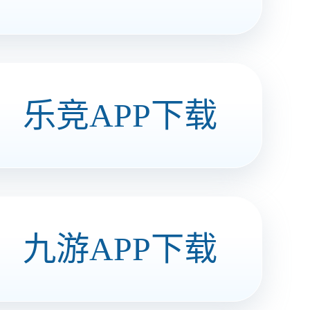
推荐平台
乐动官网
xk体育平台
开云体育·开云官方网站
米兰官方网站
华体会官方端网站登录入口
米兰官方端网站在线