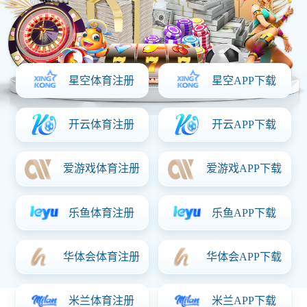
手机App
网页版
1.5亿欧元报价被拒，为何阿尔瓦雷
斯成西甲三强争夺焦点
2026-06-12 15:01
40 次阅读
首页
/
体育快讯
在西甲转会窗口的暗流涌动中，一则消息引发广泛关