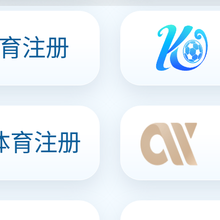
注意队员的言行，避免不必要的冲突。
中超裁判与老球员之间难得的默契。在泰山与铜梁龙这场跨级别
玩笑，事实上等于提前给韩鹏“打了预防针”，而韩鹏作为前国脚
深裁判评论员指出：“马宁之所以能成为中超顶级裁判，不仅因为
”式的执法，正在逐步改变外界对裁判“冷血”的刻板印象。
的职业精神
场赛前花絮，实则折射出中国足球裁判圈日益成熟的管理智慧。在
尊严，又保留了人情温度。未来，随着中超、足协杯等赛事竞争
和借鉴的模板——让足球在规则中，也能多一点会心的笑。