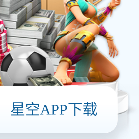
教练组中的韩鹏。作为泰山队名宿，韩鹏与
上可得管好你们的人，别让我太难做，尤
员也被这份轻松逗乐。马宁接着补了一
现在是教练，早不踢了，放心！”这个温馨
的一面。
离，从而为比赛营造一种更理性的氛围。泰
仅出示了两张黄牌。而他在赛前和韩鹏的那
赛前的小插曲，却让人看到他执法哲学中的
惩罚”。他曾多次在裁判员内部会议上表
这种理念的体现：他并非真的要韩鹏做什