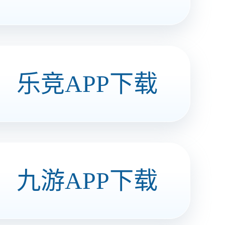
推荐平台
乐动官网
xk体育平台
开云体育·开云官方网站
米兰官方网站
华体会官方端网站登录入口
米兰官方端网站在线