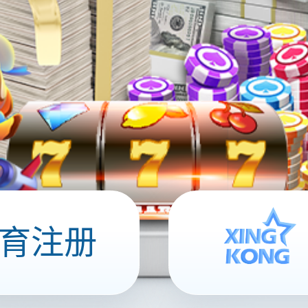
宁的“特殊要求”
时，马宁正在与双方队长沟通赛前流程，一眼瞥见了站在铜梁龙
随即快步上前，拍了拍韩鹏的肩膀，低声说道：“老韩，今天在场
得写报告。”韩鹏先是一愣，随即哈哈大笑，周围的工作人员和球
可还记着。”这句话让现场笑声更大，韩鹏连连摆手：“马哥，我
访的热点，不少球迷感叹：原来“铁面判官”马宁也有如此幽默
在严格执法之外，他善于通过轻松的方式拉近与球员、教练的距
马宁凭借对规则的精准把控，将比赛节奏控制得较为流畅，全场
主”的基调。
宁的执法哲学
称，甚至被部分球迷戏称为“卡牌大师”。但这次泰山与铜梁龙比
来约束情绪。事实上，马宁在职业联赛中一直强调“管理”而非“
地进行，而不是简单地出示红黄牌。这次对韩鹏的“要求”，正是